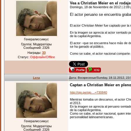
Vea a Christian Meier en el rodaj
Domingo, 18 de Noviembre de 2012 | 2:09
El actor peruano se encuentra grab
El actor Christian Meier fue captado por la
En la imagen se aprecia al actor sentado p
de la capital Argentina.
Генералиссимус
El actor –que se encuentra hace más de dos
Группа: Модераторы
se ha ganado al público.
Сообщений:
2326
Награды:
33
Como se sabe, el actor nacional comparte 
Статус:
Оффлайн/Offline
Lena
Дата: Воскресенье/Sunday, 18.11.2012, 23
Captan a Christian Meier en plen
http://ojo.pe/ojo....=730840
Mientras tomaba un descanso, el actor Chri
el 2013.
En la imagen se aprecia al peruano sentad
de la capital Argentina.
Como se sabe, el actor nacional, quien inte
personalidad latinoamericanas.
Генералиссимус
Группа: Модераторы
Сообщений:
2326