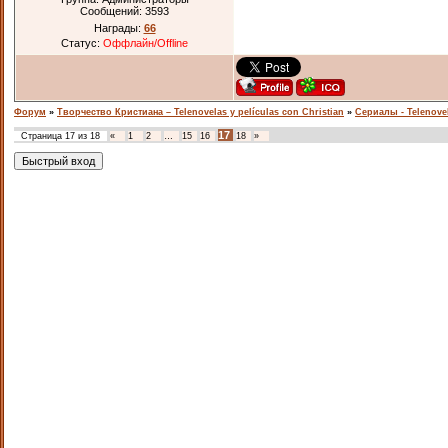
Сообщений:
3593
Награды:
66
Статус:
Оффлайн/Offline
Форум
»
Творчество Кристиана – Telenovelas y películas con Christian
»
Сериалы - Telenove
17
Страница
17
из
18
«
1
2
…
15
16
18
»