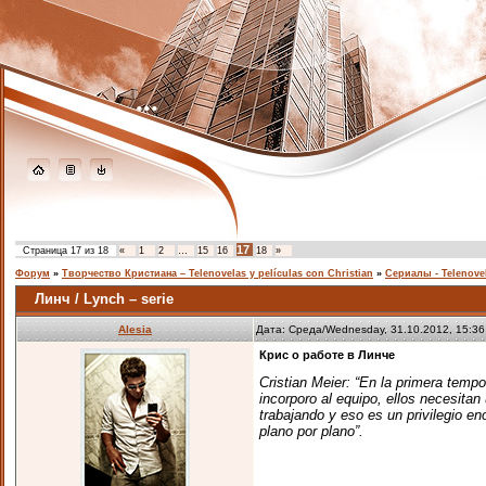
...
17
Страница
17
из
18
«
1
2
…
15
16
18
»
Форум
»
Творчество Кристиана – Telenovelas y películas con Christian
»
Сериалы - Telenove
Линч / Lynch – serie
Alesia
Дата: Среда/Wednesday, 31.10.2012, 15:3
Крис о работе в Линче
Cristian Meier: “En la primera temp
incorporo al equipo, ellos necesita
trabajando y eso es un privilegio e
plano por plano”.