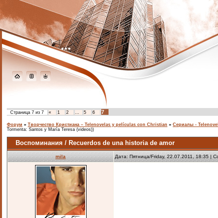
...
7
Страница
7
из
7
«
1
2
…
5
6
Форум
»
Творчество Кристиана – Telenovelas y películas con Christian
»
Сериалы - Telenove
Tormenta: Santos y María Teresa (videos))
Воспоминания / Recuerdos de una historia de amor
mila
Дата: Пятница/Friday, 22.07.2011, 18:35 |