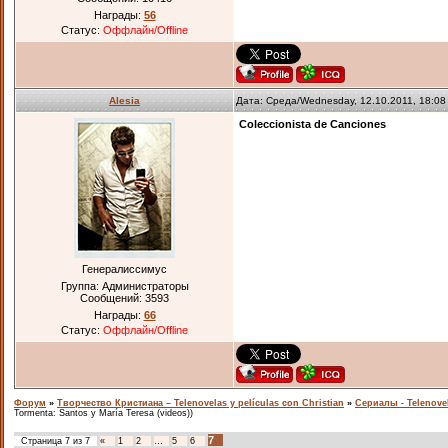
Награды:
56
Статус:
Оффлайн/Offline
Alesia
Дата: Среда/Wednesday, 12.10.2011, 18:0
Coleccionista de Canciones
Генералиссимус
Группа: Администраторы
Сообщений:
3593
Награды:
66
Статус:
Оффлайн/Offline
Форум
»
Творчество Кристиана – Telenovelas y películas con Christian
»
Сериалы - Telenove
Tormenta: Santos y María Teresa (videos))
7
Страница
7
из
7
«
1
2
…
5
6