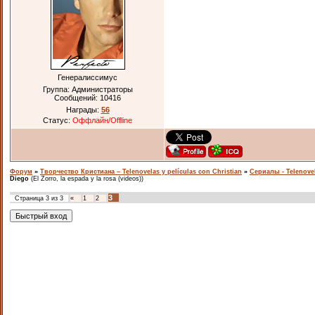
Генералиссимус
Группа: Администраторы
Сообщений:
10416
Награды:
56
Статус:
Оффлайн/Offline
Форум
»
Творчество Кристиана – Telenovelas y películas con Christian
»
Сериалы - Telenove
Diego
(El Zorro, la espada y la rosa (videos))
3
Страница
3
из
3
«
1
2