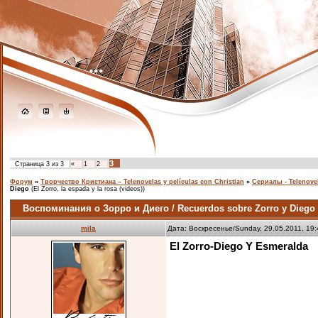
...
3
Страница
3
из
3
«
1
2
Форум
»
Творчество Кристиана – Telenovelas y películas con Christian
»
Сериалы - Telenove
Diego
(El Zorro, la espada y la rosa (videos))
Воспоминания о Зорро и Диего / Recuerdos sobre Zorro y Diego
mila
Дата: Воскресенье/Sunday, 29.05.2011, 19
El Zorro-Diego Y Esmeralda